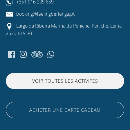
+351 916 209 659
booking@feelingberlenga.pt
Largo da Ribeira Marina de Peniche, Peniche, Leiria
2520-619, PT
VOIR TOUTES LES ACTIVITÉS
ACHETER UNE CARTE CADEAU
(opens