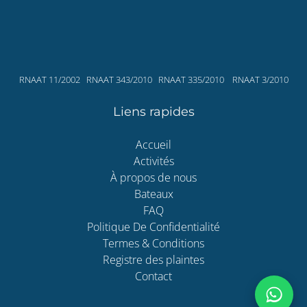
in
new
(o
window)
in
ne
wi
RNAAT 11/2002 RNAAT 343/2010 RNAAT 335/2010 RNAAT 3/2010
Liens rapides
Accueil
Activités
À propos de nous
Bateaux
FAQ
Politique De Confidentialité
Termes & Conditions
Registre des plaintes
Contact