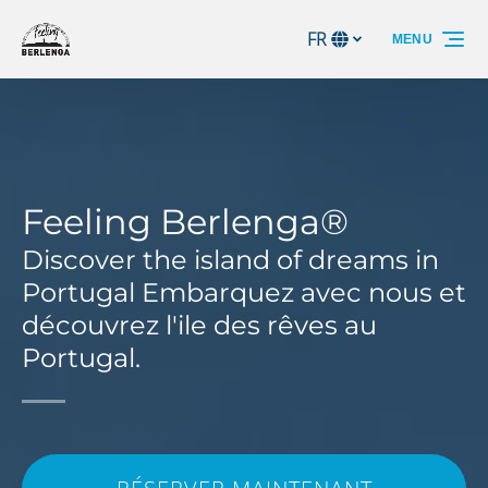
Aller à la navigation principale
Aller au contenu
Aller au pied de page
FR
MENU
Sélectionnez
votre
langue
Feeling Berlenga®
Discover the island of dreams in
Portugal Embarquez avec nous et
découvrez l'ile des rêves au
Portugal.