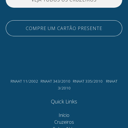
COMPRE UM CARTÃO PRESENTE
(opens
in
new
(o
window)
in
ne
wi
RNAAT 11/2002 RNAAT 343/2010 RNAAT 335/2010 RNAAT
3/2010
Quick Links
Início
Cruzeiros