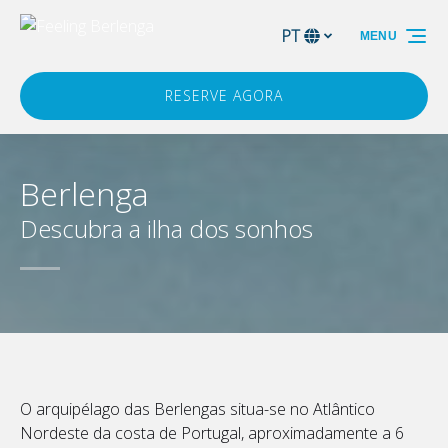
Passar para a navegação primária
Passar para o conteúdo
Passar para o rodapé
PT
MENU
Selecione
o
seu
RESERVE AGORA
idioma
Berlenga
Descubra a ilha dos sonhos
O arquipélago das Berlengas situa-se no Atlântico
Nordeste da costa de Portugal, aproximadamente a 6