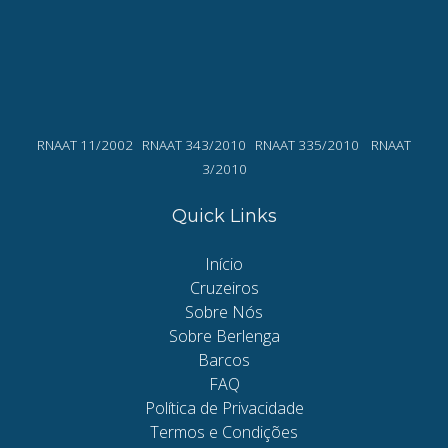
(opens
in
new
(o
window)
in
ne
wi
RNAAT 11/2002 RNAAT 343/2010 RNAAT 335/2010 RNAAT
3/2010
Quick Links
Início
Cruzeiros
Sobre Nós
Sobre Berlenga
Barcos
FAQ
Política de Privacidade
Termos e Condições