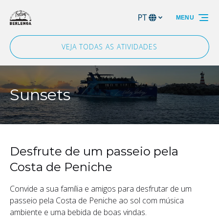
Passar para a navegação primária
Passar para o conteúdo
Passar para o rodapé
PT
MENU
Selecione
o
seu
VEJA TODAS AS ATIVIDADES
idioma
Sunsets
Desfrute de um passeio pela
Costa de Peniche
Convide a sua família e amigos para desfrutar de um
passeio pela Costa de Peniche ao sol com música
ambiente e uma bebida de boas vindas.